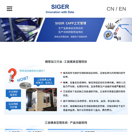
CN
/
EN